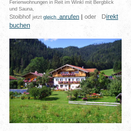
Ferienwohnungen in Reit im Winkl mit Bergblick
und Sauna,
D
irekt
Stoibhof
anrufen
|
oder
jetzt
gleich
b
uchen